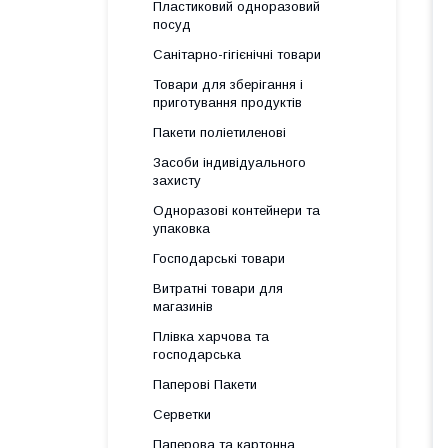
Пластиковий одноразовий
посуд
Санітарно-гігієнічні товари
Товари для зберігання і
приготування продуктів
Пакети поліетиленові
Засоби індивідуального
захисту
Одноразові контейнери та
упаковка
Господарські товари
Витратні товари для
магазинів
Плівка харчова та
господарська
Паперові Пакети
Серветки
Паперова та картонна