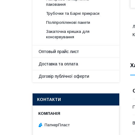
паковання
Трубочки та Барні прикраси
Поліпропіленові пакети
Л
Закаточна кришка для
К
консервування
Оптовый прайс лист
Доставка та оплата
Х
Договір публічної оферти
КОНТАКТИ
П
В
ПатнерПласт