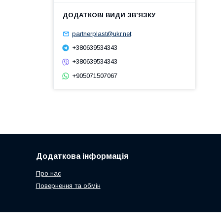
partnerplast@ukr.net
+380639534343
+380639534343
+905071507067
Додаткова інформація
Про нас
Повернення та обмін