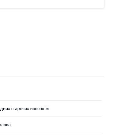
них і гарячих напоїв/їжі
олова