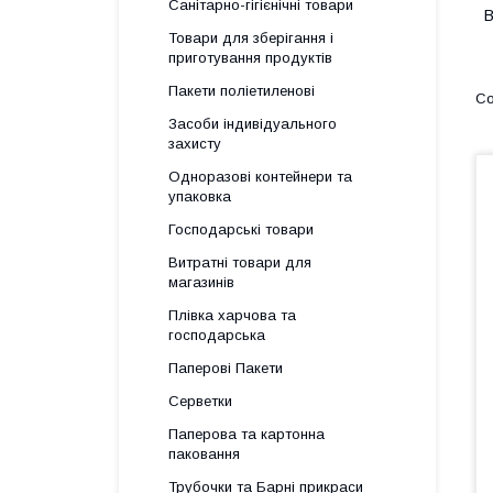
Санітарно-гігієнічні товари
В
Товари для зберігання і
приготування продуктів
Пакети поліетиленові
Засоби індивідуального
захисту
Одноразові контейнери та
упаковка
Господарські товари
Витратні товари для
магазинів
Плівка харчова та
господарська
Паперові Пакети
Серветки
Паперова та картонна
паковання
Трубочки та Барні прикраси