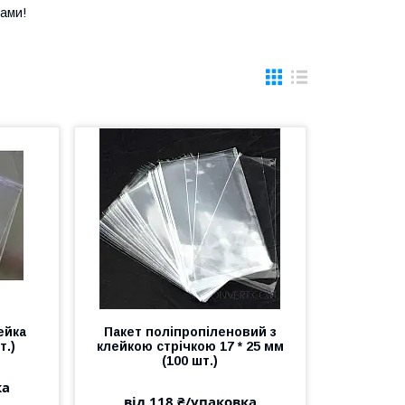
рами!
ейка
Пакет поліпропіленовий з
т.)
клейкою стрічкою 17 * 25 мм
(100 шт.)
ка
від 118 ₴/упаковка