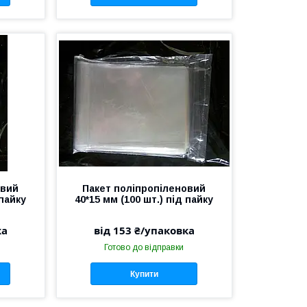
овий
Пакет поліпропіленовий
 пайку
40*15 мм (100 шт.) під пайку
ка
від 153 ₴/упаковка
Готово до відправки
Купити