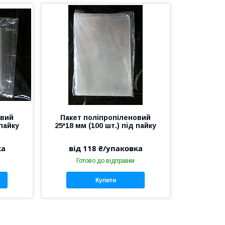
овий
Пакет поліпропіленовий
 пайку
25*18 мм (100 шт.) під пайку
ка
від 118 ₴/упаковка
Готово до відправки
Купити