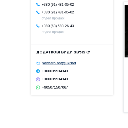
+380 (91) 481-05-02
+380 (91) 481-05-02
отдел продаж
+380 (63) 583-26-43
отдел продаж
partnerplast@ukr.net
+380639534343
+380639534343
+905071507067