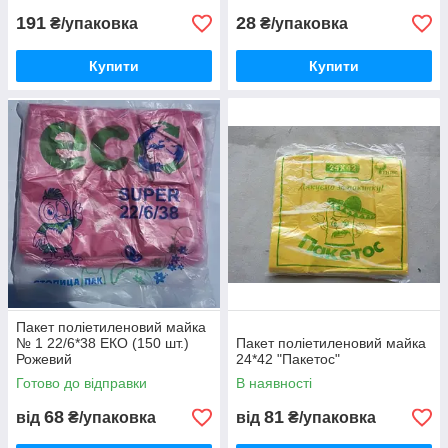
191
28
₴/упаковка
₴/упаковка
Купити
Купити
Пакет поліетиленовий майка
№ 1 22/6*38 ЕКО (150 шт.)
Пакет поліетиленовий майка
Рожевий
24*42 "Пакетос"
Готово до відправки
В наявності
68
81
від
₴/упаковка
від
₴/упаковка