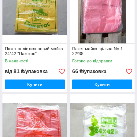
Пакет поліетиленовий майка
Пакет майка щільна No 1
24*42 "Пакетос"
22*38
В наявності
Готово до відправки
81
66
від
₴/упаковка
₴/упаковка
Купити
Купити