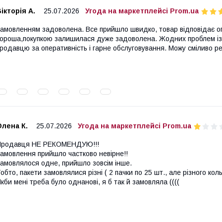
ікторія А.
25.07.2026
Угода на маркетплейсі Prom.ua
амовленням задоволена. Все прийшло швидко, товар відповідає опи
ороша,покупкою залишилася дуже задоволена. Жодних проблем із
родавцю за оперативність і гарне обслуговування. Можу сміливо р
лена К.
25.07.2026
Угода на маркетплейсі Prom.ua
Продавця НЕ РЕКОМЕНДУЮ!!!
амовлення прийшло частково невірне!!
амовлялося одне, прийшло зовсім інше.
обто, пакети замовлялися різні ( 2 пачки по 25 шт., але різного ко
кби мені треба було однанові, я б так й замовляла ((((