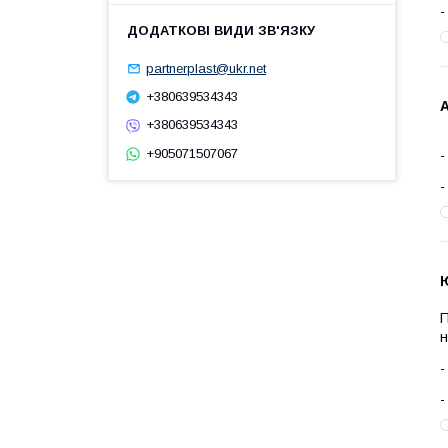
partnerplast@ukr.net
+380639534343
А
+380639534343
+905071507067
П
н