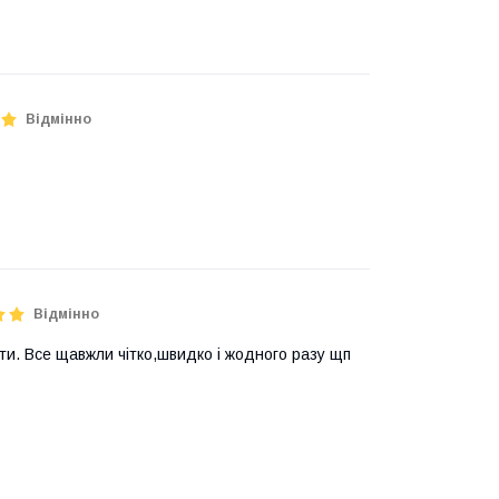
Відмінно
Відмінно
ти. Все щавжли чітко,швидко і жодного разу щп