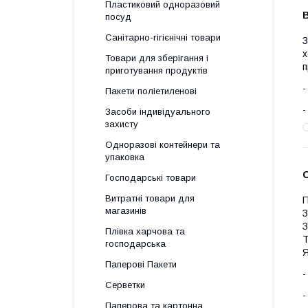
Пластиковий одноразовий
В
посуд
Санітарно-гігієнічні товари
З
х
Товари для зберігання і
п
приготування продуктів
Пакети поліетиленові
Засоби індивідуального
захисту
Одноразові контейнери та
упаковка
О
Господарські товари
Витратні товари для
магазинів
З
З
Плівка харчова та
Т
господарська
Я
Паперові Пакети
Серветки
Паперова та картонна