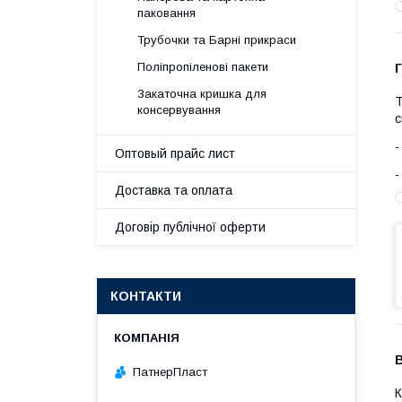
паковання
Трубочки та Барні прикраси
Поліпропіленові пакети
Г
Закаточна кришка для
Т
консервування
с
Оптовый прайс лист
Доставка та оплата
Договір публічної оферти
КОНТАКТИ
В
ПатнерПласт
К