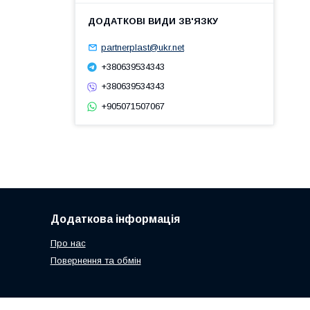
partnerplast@ukr.net
+380639534343
+380639534343
+905071507067
Додаткова інформація
Про нас
Повернення та обмін