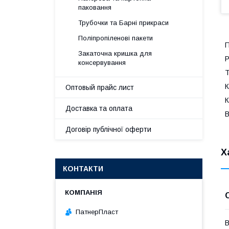
паковання
Трубочки та Барні прикраси
Поліпропіленові пакети
П
Закаточна кришка для
Р
консервування
Т
К
Оптовый прайс лист
К
Доставка та оплата
В
Договір публічної оферти
Х
КОНТАКТИ
ПатнерПласт
В