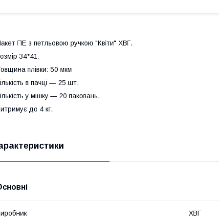
акет ПЕ з петльовою ручкою "Квіти" ХВГ.
озмір 34*41.
овщина плівки: 50 мкм
ількість в пачці — 25 шт.
ількість у мішку — 20 паковань.
итримує до 4 кг.
арактеристики
Основні
иробник
ХВГ