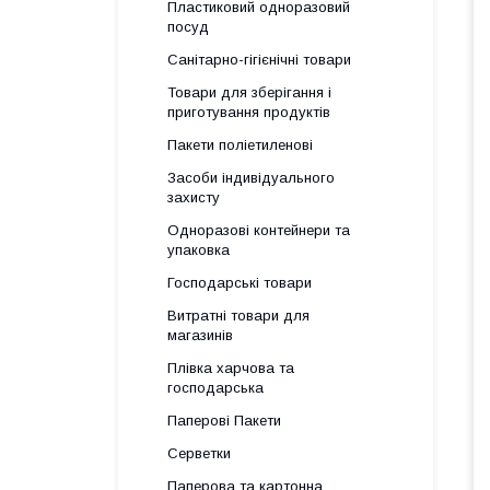
Пластиковий одноразовий
посуд
Санітарно-гігієнічні товари
Товари для зберігання і
приготування продуктів
Пакети поліетиленові
Засоби індивідуального
захисту
Одноразові контейнери та
упаковка
Господарські товари
Витратні товари для
магазинів
Плівка харчова та
господарська
Паперові Пакети
Серветки
Паперова та картонна