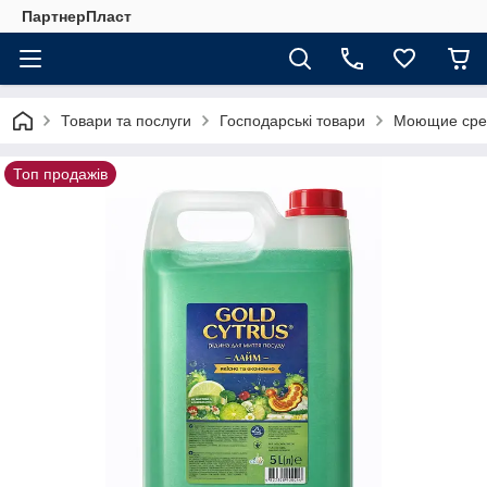
ПартнерПласт
Товари та послуги
Господарські товари
Моющие сре
Топ продажів