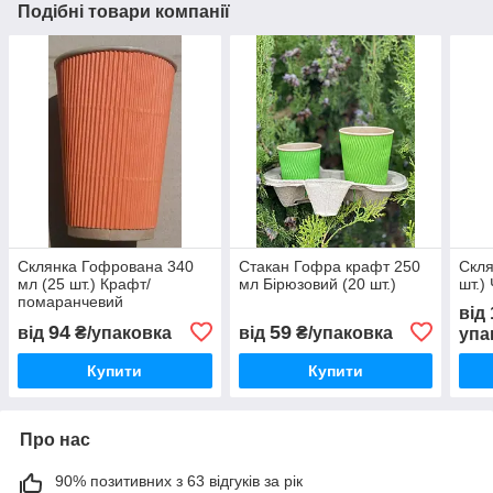
Подібні товари компанії
Склянка Гофрована 340
Стакан Гофра крафт 250
Скля
мл (25 шт.) Крафт/
мл Бірюзовий (20 шт.)
шт.)
помаранчевий
від
94
59
від
₴/упаковка
від
₴/упаковка
упа
Купити
Купити
Про нас
90% позитивних з 63 відгуків за рік