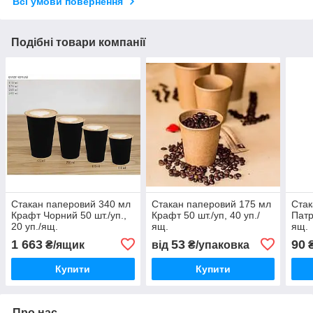
Всі умови повернення
Подібні товари компанії
Стакан паперовий 340 мл
Стакан паперовий 175 мл
Стак
Крафт Чорний 50 шт./уп.,
Крафт 50 шт./уп, 40 уп./
Патр
20 уп./ящ.
ящ.
ящ.
1 663
53
90
₴/ящик
від
₴/упаковка
₴
Купити
Купити
Про нас