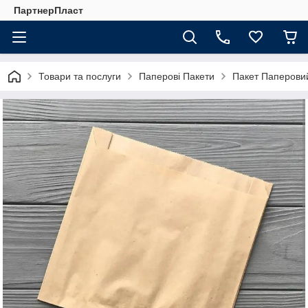
ПартнерПласт
Товари та послуги
Паперові Пакети
Пакет Паперовий