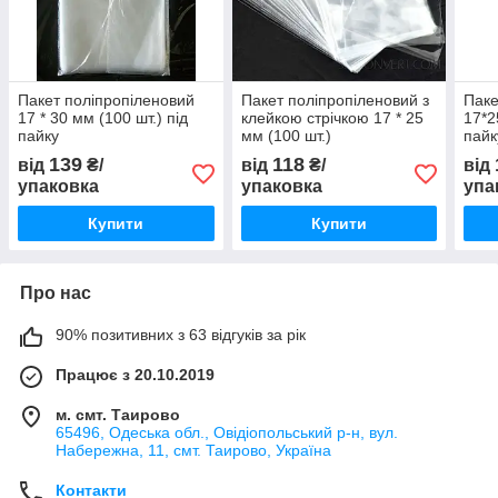
Пакет поліпропіленовий
Пакет поліпропіленовий з
Паке
17 * 30 мм (100 шт.) під
клейкою стрічкою 17 * 25
17*2
пайку
мм (100 шт.)
пайк
139
118
від
₴/
від
₴/
від
упаковка
упаковка
упа
Купити
Купити
Про нас
90% позитивних з 63 відгуків за рік
Працює з 20.10.2019
м. смт. Таирово
65496, Одеська обл., Овідіопольський р-н, вул.
Набережна, 11, смт. Таирово, Україна
Контакти