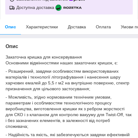
Доступна доставка
Опис
Характеристики
Доставка
Оплата
Умови п
Опис
Закаточна кришка для консервування
Основними відмінностями наших закаточних кришок, є:
- Розширений, завдяки особливостям використовуваних
матеріалів і технології літографування і нанесення шару
харчових емалей до 5,5 г м2 на внутрішню поверхню, спектр
призначення для цільового застосування;
- Можливість, згідно нормованим технічним умовам,
параметрам і особливостям технологічного процесу
виробництва, виготовлення кришки як з ребром жорсткості
для СКО і з клапаном для контролю вакууму для Twist-Off, так
і без зазначених елементів, в залежності від потреб
споживача;
- Надійність та якість, які забезпечуються завдяки ефективній