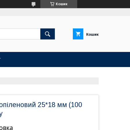
Кошик
Кошик
Т
опіленовий 25*18 мм (100
у
ковка