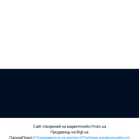
Сайт створений на маркетплейсі
Prom.ua
Продавець на Bigl.ua
ПатнерПласт |
Поскаржитися на контент
|
Політика конфіденційності