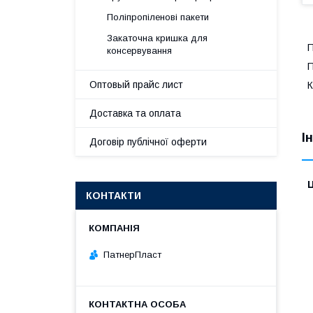
Поліпропіленові пакети
Закаточна кришка для
П
консервування
П
Оптовый прайс лист
К
Доставка та оплата
І
Договір публічної оферти
Ц
КОНТАКТИ
ПатнерПласт