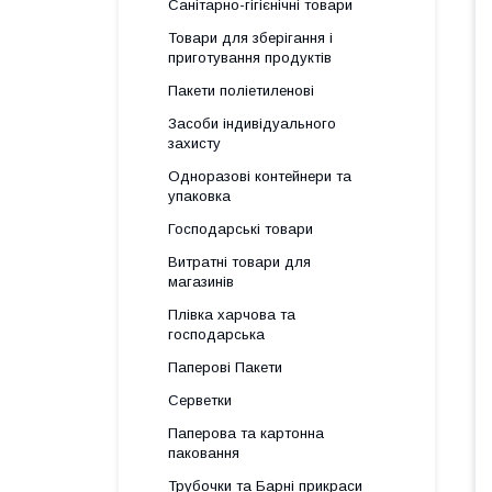
Санітарно-гігієнічні товари
Товари для зберігання і
приготування продуктів
Пакети поліетиленові
Засоби індивідуального
захисту
Одноразові контейнери та
упаковка
Господарські товари
Витратні товари для
магазинів
Плівка харчова та
господарська
Паперові Пакети
Серветки
Паперова та картонна
паковання
Трубочки та Барні прикраси