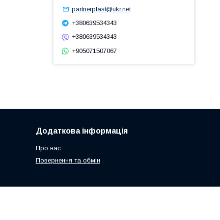
partnerplast@ukr.net
+380639534343
+380639534343
+905071507067
Додаткова інформація
Про нас
Повернення та обмін